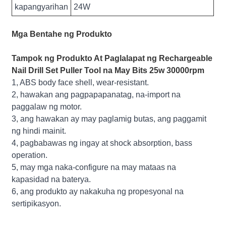
kapangyarihan
24W
Mga Bentahe ng Produkto
Tampok ng Produkto At Paglalapat ng Rechargeable
Nail Drill Set Puller Tool na May Bits 25w 30000rpm
1, ABS body face shell, wear-resistant.
2, hawakan ang pagpapapanatag, na-import na
paggalaw ng motor.
3, ang hawakan ay may paglamig butas, ang paggamit
ng hindi mainit.
4, pagbabawas ng ingay at shock absorption, bass
operation.
5, may mga naka-configure na may mataas na
kapasidad na baterya.
6, ang produkto ay nakakuha ng propesyonal na
sertipikasyon.