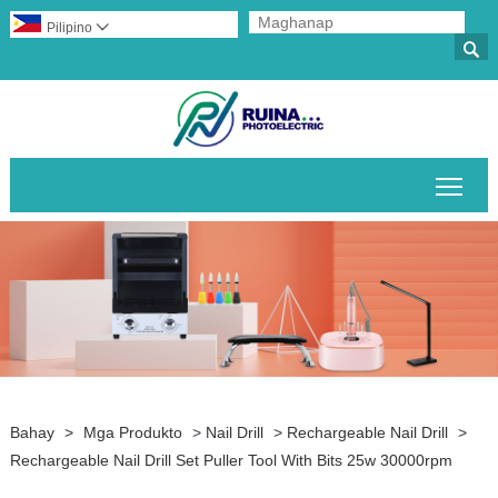
Pilipino


I-to
Bahay
>
Mga Produkto
>
Nail Drill
>
Rechargeable Nail Drill
>
Rechargeable Nail Drill Set Puller Tool With Bits 25w 30000rpm