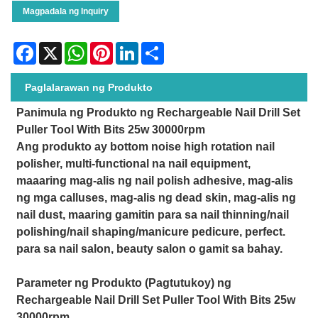
Magpadala ng Inquiry
Facebook
X
WhatsApp
Pinterest
LinkedIn
Share
Paglalarawan ng Produkto
Panimula ng Produkto ng Rechargeable Nail Drill Set
Puller Tool With Bits 25w 30000rpm
Ang produkto ay bottom noise high rotation nail
polisher, multi-functional na nail equipment,
maaaring mag-alis ng nail polish adhesive, mag-alis
ng mga calluses, mag-alis ng dead skin, mag-alis ng
nail dust, maaring gamitin para sa nail thinning/nail
polishing/nail shaping/manicure pedicure, perfect.
para sa nail salon, beauty salon o gamit sa bahay.
Parameter ng Produkto (Pagtutukoy) ng
Rechargeable Nail Drill Set Puller Tool With Bits 25w
30000rpm