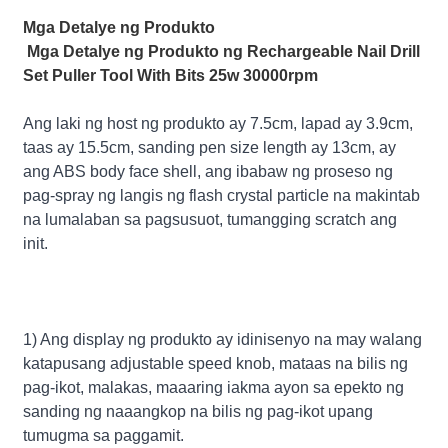
Mga Detalye ng Produkto
Mga Detalye ng Produkto ng Rechargeable Nail Drill
Set Puller Tool With Bits 25w 30000rpm
Ang laki ng host ng produkto ay 7.5cm, lapad ay 3.9cm,
taas ay 15.5cm, sanding pen size length ay 13cm, ay
ang ABS body face shell, ang ibabaw ng proseso ng
pag-spray ng langis ng flash crystal particle na makintab
na lumalaban sa pagsusuot, tumangging scratch ang
init.
1) Ang display ng produkto ay idinisenyo na may walang
katapusang adjustable speed knob, mataas na bilis ng
pag-ikot, malakas, maaaring iakma ayon sa epekto ng
sanding ng naaangkop na bilis ng pag-ikot upang
tumugma sa paggamit.