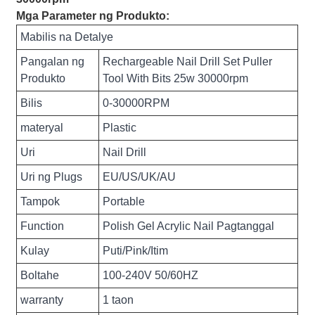
Mga Parameter ng Produkto:
Mabilis na Detalye
Pangalan ng
Rechargeable Nail Drill Set Puller
Produkto
Tool With Bits 25w 30000rpm
Bilis
0-30000RPM
materyal
Plastic
Uri
Nail Drill
Uri ng Plugs
EU/US/UK/AU
Tampok
Portable
Function
Polish Gel Acrylic Nail Pagtanggal
Kulay
Puti/Pink/Itim
Boltahe
100-240V 50/60HZ
warranty
1 taon