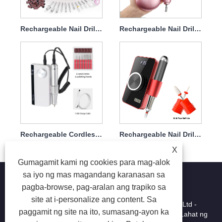
Rechargeable Nail Drill Set With Powerful Handpiece 45w 35000rpm
Rechargeable Nail Drill Set Machine 45w 35000rpm
Rechargeable Cordless Nail Drill Set Near Me USB 45w 35000rpm
Rechargeable Nail Drill Set Nail Drill On Toes Fingers 35w 35000rpm
X
Gumagamit kami ng cookies para mag-alok
sa iyo ng mas magandang karanasan sa
pagba-browse, pag-aralan ang trapiko sa
site at i-personalize ang content. Sa
Copyright © 2025 Shenzhen Ruina Optoelectronic Co, Ltd -
paggamit ng site na ito, sumasang-ayon ka
Lamp Lamp, Nail Drill, Kolektor ng Alikabok ng Kuko - Lahat ng