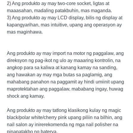
2) Ang produkto ay may two-core socket, ligtas at
maaasahan, madaling patakbuhin, mas maganda.
3) Ang produkto ay may LCD display, bilis ng display at
kapangyarihan, mas intuitive, upang ang operasyon ay
mas maginhawa.
Ang produkto ay may import na motor ng paggalaw, ang
direksyon ng pag-ikot ng ulo ay maaaring kontrolin, na
angkop para sa kaliwa at kanang kamay na sanding,
ang hawakan ay may mga butas sa paglamig, ang
mahabang panahon na paggamit ay hindi umiinit upang
maprotektahan ang paggalaw, mababang ingay, huwag
shock ang kamay.
Ang produkto ay may tatlong klasikong kulay ng magic
black/polar white/cherry pink upang piliin na bilhin, ang
nail salon ay inirerekomenda ng mga nail polisher na
pinapatakbo ng baterya.