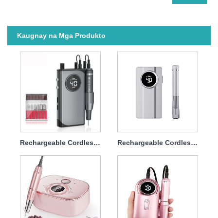
Kaugnay na Mga Produkto
Rechargeable Cordless Nail Drill Set Professional 45w 40000rpm
Rechargeable Cordless Nail Drill Machine Napakahusay na 45w 40000rpm