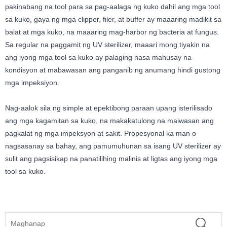
pakinabang na tool para sa pag-aalaga ng kuko dahil ang mga tool
sa kuko, gaya ng mga clipper, filer, at buffer ay maaaring madikit sa
balat at mga kuko, na maaaring mag-harbor ng bacteria at fungus.
Sa regular na paggamit ng UV sterilizer, maaari mong tiyakin na
ang iyong mga tool sa kuko ay palaging nasa mahusay na
kondisyon at mabawasan ang panganib ng anumang hindi gustong
mga impeksiyon.
Nag-aalok sila ng simple at epektibong paraan upang isterilisado
ang mga kagamitan sa kuko, na makakatulong na maiwasan ang
pagkalat ng mga impeksyon at sakit. Propesyonal ka man o
nagsasanay sa bahay, ang pamumuhunan sa isang UV sterilizer ay
sulit ang pagsisikap na panatilihing malinis at ligtas ang iyong mga
tool sa kuko.