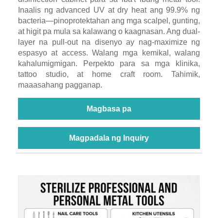
Inaalis ng advanced UV at dry heat ang 99.9% ng
bacteria—pinoprotektahan ang mga scalpel, gunting,
at higit pa mula sa kalawang o kaagnasan. Ang dual-
layer na pull-out na disenyo ay nag-maximize ng
espasyo at access. Walang mga kemikal, walang
kahalumigmigan. Perpekto para sa mga klinika,
tattoo studio, at home craft room. Tahimik,
maaasahang pagganap.
Magbasa pa
Magpadala ng Inquiry