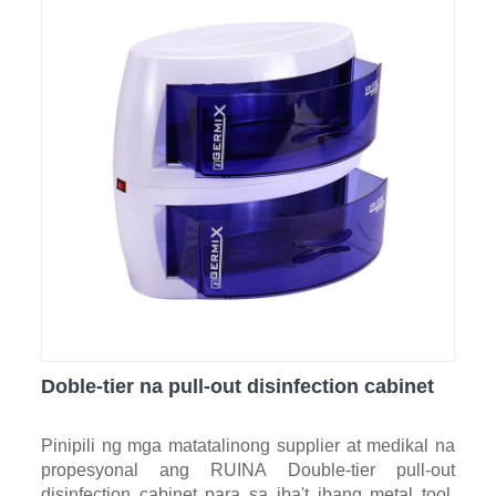
Doble-tier na pull-out disinfection cabinet
Pinipili ng mga matatalinong supplier at medikal na
propesyonal ang RUINA Double-tier pull-out
disinfection cabinet para sa iba't ibang metal tool.