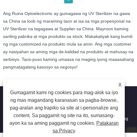
Ang Ruina Optoelectronic ay gumagawa ng UV Sterilizer na gawa
sa China sa loob ng maraming taon at isa sa mga propesyonal na
UV Sterilizer na tagagawa at Supplier sa China. Mayroon kaming
sariling pabrika at mga produkto sa stock. Makakatiyak kang bumili
ng mga customized na produkto mula sa amin. Ang mga customer
ay nasiyahan sa aming mga de-kalidad na produkto at mahusay na
serbisyo. Taos-puso kaming umaasa na maging iyong maaasahang
pangmatagalang kasosyo sa negosyo!
X
Gumagamit kami ng cookies para mag-alok sa iyo
ng mas magandang karanasan sa pagba-browse,
pag-aralan ang trapiko sa site at i-personalize ang
Copyright © 2025 Shenzhen Ruina Optoelectronic Co, Ltd -
content. Sa paggamit ng site na ito, sumasang-
Lamp Lamp, Nail Drill, Kolektor ng Alikabok ng Kuko - Lahat ng
ayon ka sa aming paggamit ng cookies.
Patakaran
Karapatan ay Nakareserba.
sa Privacy