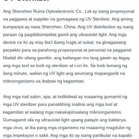
Ang Shenzhen Ruina Optoelectronic Co., Ltd ay isang propesyonal
na paggawa at supplier na gumagawa ng UV Sterilizer. Ang aming
kumpanya ay nasa Shenzhen, China. Ang UV disinfection ay isang
paraan ng pagdidisimpekta gamit ang ultraviolet light. Ang mga
device na ito ay may iba't ibang hugis at sukat, na ginagawang
perpekto para sa parehong propesyonal at personal na paggamit.
Madali din silang gamitin; ang kailangan mo lang gawin ay ilagay
ang mga tool sa loob ng sterilizer at i-on ito. Sa loob lamang ng
ilang minuto, aalisin ng UV light ang anumang mapanganib na
mikroorganismo sa ibabaw ng kagamitan.
Ang mga nail salon, spa, at indibidwal ay maaaring gumamit ng
mga UV sterilizer para panatilihing malinis ang mga tool at
kagamitan at walang mga nakakapinsalang mikroorganismo.
Gumagamit sila ng ultraviolet light upang patayin ang bakterya,
mga virus, at iba pang mga organismo na maaaring magdulot ng
mga impeksyon o sakit. Ang mga ito ay isang partikular na kapaki-