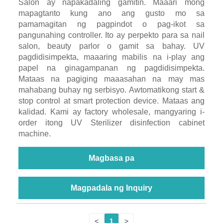
Salon ay napakadaling gamitin. Maaari mong
mapagtanto kung ano ang gusto mo sa
pamamagitan ng pagpindot o pag-ikot sa
pangunahing controller. Ito ay perpekto para sa nail
salon, beauty parlor o gamit sa bahay. UV
pagdidisimpekta, maaaring mabilis na i-play ang
papel na ginagampanan ng pagdidisimpekta.
Mataas na pagiging maaasahan na may mas
mahabang buhay ng serbisyo. Awtomatikong start &
stop control at smart protection device. Mataas ang
kalidad. Kami ay factory wholesale, mangyaring i-
order itong UV Sterilizer disinfection cabinet
machine.
Magbasa pa
Magpadala ng Inquiry
<
1
>