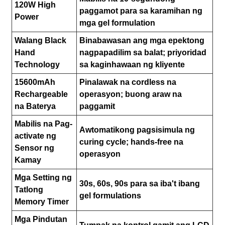
120W High
paggamot para sa karamihan ng
Power
mga gel formulation
Walang Black
Binabawasan ang mga epektong
Hand
nagpapadilim sa balat; priyoridad
Technology
sa kaginhawaan ng kliyente
15600mAh
Pinalawak na cordless na
Rechargeable
operasyon; buong araw na
na Baterya
paggamit
Mabilis na Pag-
Awtomatikong pagsisimula ng
activate ng
curing cycle; hands-free na
Sensor ng
operasyon
Kamay
Mga Setting ng
30s, 60s, 90s para sa iba't ibang
Tatlong
gel formulations
Memory Timer
Mga Pindutan