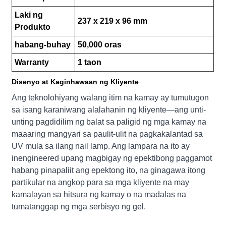
Laki ng
237 x 219 x 96 mm
Produkto
habang-buhay
50,000 oras
Warranty
1 taon
Disenyo at Kaginhawaan ng Kliyente
Ang teknolohiyang walang itim na kamay ay tumutugon
sa isang karaniwang alalahanin ng kliyente—ang unti-
unting pagdidilim ng balat sa paligid ng mga kamay na
maaaring mangyari sa paulit-ulit na pagkakalantad sa
UV mula sa ilang nail lamp. Ang lampara na ito ay
inengineered upang magbigay ng epektibong paggamot
habang pinapaliit ang epektong ito, na ginagawa itong
partikular na angkop para sa mga kliyente na may
kamalayan sa hitsura ng kamay o na madalas na
tumatanggap ng mga serbisyo ng gel.