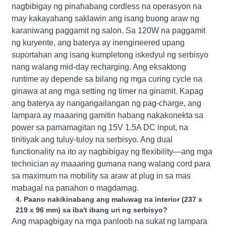
nagbibigay ng pinahabang cordless na operasyon na
may kakayahang saklawin ang isang buong araw ng
karaniwang paggamit ng salon. Sa 120W na paggamit
ng kuryente, ang baterya ay inengineered upang
suportahan ang isang kumpletong iskedyul ng serbisyo
nang walang mid-day recharging. Ang eksaktong
runtime ay depende sa bilang ng mga curing cycle na
ginawa at ang mga setting ng timer na ginamit. Kapag
ang baterya ay nangangailangan ng pag-charge, ang
lampara ay maaaring gamitin habang nakakonekta sa
power sa pamamagitan ng 15V 1.5A DC input, na
tinitiyak ang tuluy-tuloy na serbisyo. Ang dual
functionality na ito ay nagbibigay ng flexibility—ang mga
technician ay maaaring gumana nang walang cord para
sa maximum na mobility sa araw at plug in sa mas
mabagal na panahon o magdamag.
4. Paano nakikinabang ang maluwag na interior (237 x
219 x 96 mm) sa iba't ibang uri ng serbisyo?
Ang mapagbigay na mga panloob na sukat ng lampara