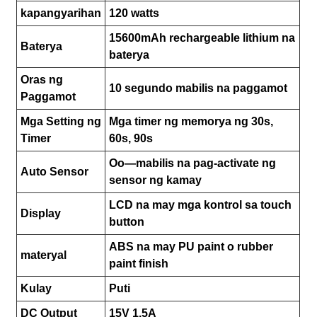
kapangyarihan
120 watts
15600mAh rechargeable lithium na
Baterya
baterya
Oras ng
10 segundo mabilis na paggamot
Paggamot
Mga Setting ng
Mga timer ng memorya ng 30s,
Timer
60s, 90s
Oo—mabilis na pag-activate ng
Auto Sensor
sensor ng kamay
LCD na may mga kontrol sa touch
Display
button
ABS na may PU paint o rubber
materyal
paint finish
Kulay
Puti
DC Output
15V 1.5A