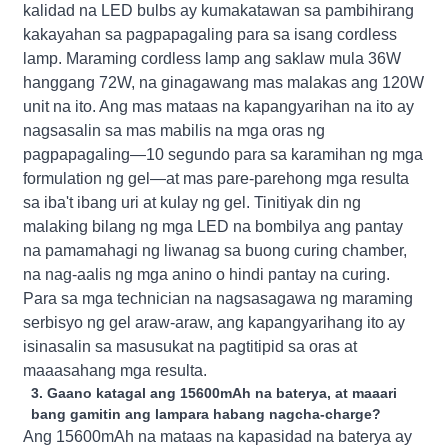
kalidad na LED bulbs ay kumakatawan sa pambihirang
kakayahan sa pagpapagaling para sa isang cordless
lamp. Maraming cordless lamp ang saklaw mula 36W
hanggang 72W, na ginagawang mas malakas ang 120W
unit na ito. Ang mas mataas na kapangyarihan na ito ay
nagsasalin sa mas mabilis na mga oras ng
pagpapagaling—10 segundo para sa karamihan ng mga
formulation ng gel—at mas pare-parehong mga resulta
sa iba't ibang uri at kulay ng gel. Tinitiyak din ng
malaking bilang ng mga LED na bombilya ang pantay
na pamamahagi ng liwanag sa buong curing chamber,
na nag-aalis ng mga anino o hindi pantay na curing.
Para sa mga technician na nagsasagawa ng maraming
serbisyo ng gel araw-araw, ang kapangyarihang ito ay
isinasalin sa masusukat na pagtitipid sa oras at
maaasahang mga resulta.
3. Gaano katagal ang 15600mAh na baterya, at maaari
bang gamitin ang lampara habang nagcha-charge?
Ang 15600mAh na mataas na kapasidad na baterya ay