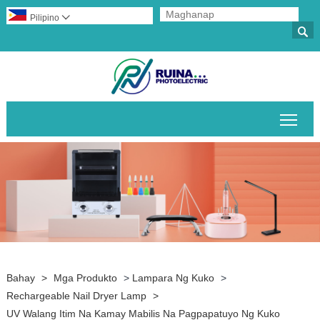
Pilipino


I-to
Bahay
>
Mga Produkto
>
Lampara Ng Kuko
>
Rechargeable Nail Dryer Lamp
>
UV Walang Itim Na Kamay Mabilis Na Pagpapatuyo Ng Kuko