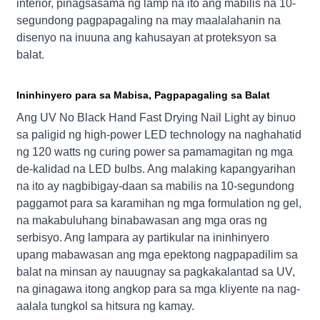
interior, pinagsasama ng lamp na ito ang mabilis na 10-
segundong pagpapagaling na may maalalahanin na
disenyo na inuuna ang kahusayan at proteksyon sa
balat.
Ininhinyero para sa Mabisa, Pagpapagaling sa Balat
Ang UV No Black Hand Fast Drying Nail Light ay binuo
sa paligid ng high-power LED technology na naghahatid
ng 120 watts ng curing power sa pamamagitan ng mga
de-kalidad na LED bulbs. Ang malaking kapangyarihan
na ito ay nagbibigay-daan sa mabilis na 10-segundong
paggamot para sa karamihan ng mga formulation ng gel,
na makabuluhang binabawasan ang mga oras ng
serbisyo. Ang lampara ay partikular na ininhinyero
upang mabawasan ang mga epektong nagpapadilim sa
balat na minsan ay nauugnay sa pagkakalantad sa UV,
na ginagawa itong angkop para sa mga kliyente na nag-
aalala tungkol sa hitsura ng kamay.