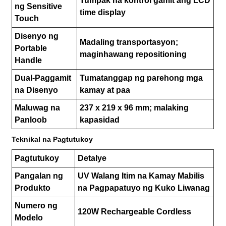
Tumpak na kontrol gamit ang LCD
ng Sensitive
time display
Touch
Disenyo ng
Madaling transportasyon;
Portable
maginhawang repositioning
Handle
Dual-Paggamit
Tumatanggap ng parehong mga
na Disenyo
kamay at paa
Maluwag na
237 x 219 x 96 mm; malaking
Panloob
kapasidad
Teknikal na Pagtutukoy
Pagtutukoy
Detalye
Pangalan ng
UV Walang Itim na Kamay Mabilis
Produkto
na Pagpapatuyo ng Kuko Liwanag
Numero ng
120W Rechargeable Cordless
Modelo