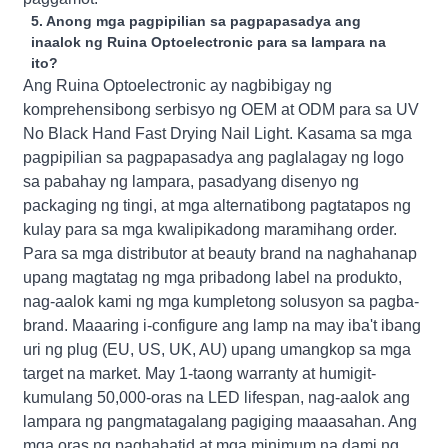
5. Anong mga pagpipilian sa pagpapasadya ang
inaalok ng Ruina Optoelectronic para sa lampara na
ito?
Ang Ruina Optoelectronic ay nagbibigay ng
komprehensibong serbisyo ng OEM at ODM para sa UV
No Black Hand Fast Drying Nail Light. Kasama sa mga
pagpipilian sa pagpapasadya ang paglalagay ng logo
sa pabahay ng lampara, pasadyang disenyo ng
packaging ng tingi, at mga alternatibong pagtatapos ng
kulay para sa mga kwalipikadong maramihang order.
Para sa mga distributor at beauty brand na naghahanap
upang magtatag ng mga pribadong label na produkto,
nag-aalok kami ng mga kumpletong solusyon sa pagba-
brand. Maaaring i-configure ang lamp na may iba't ibang
uri ng plug (EU, US, UK, AU) upang umangkop sa mga
target na market. May 1-taong warranty at humigit-
kumulang 50,000-oras na LED lifespan, nag-aalok ang
lampara ng pangmatagalang pagiging maaasahan. Ang
mga oras ng paghahatid at mga minimum na dami ng