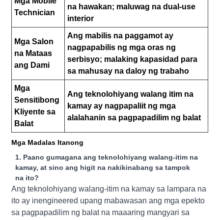
Mga Mobile
na hawakan; maluwag na dual-use
Technician
interior
Ang mabilis na paggamot ay
Mga Salon
nagpapabilis ng mga oras ng
na Mataas
serbisyo; malaking kapasidad para
ang Dami
sa mahusay na daloy ng trabaho
Mga
Ang teknolohiyang walang itim na
Sensitibong
kamay ay nagpapaliit ng mga
Kliyente sa
alalahanin sa pagpapadilim ng balat
Balat
Mga Madalas Itanong
1. Paano gumagana ang teknolohiyang walang-itim na
kamay, at sino ang higit na nakikinabang sa tampok
na ito?
Ang teknolohiyang walang-itim na kamay sa lampara na
ito ay inengineered upang mabawasan ang mga epekto
sa pagpapadilim ng balat na maaaring mangyari sa