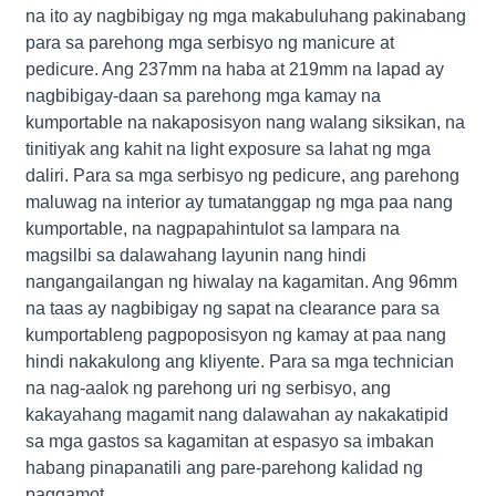
na ito ay nagbibigay ng mga makabuluhang pakinabang
para sa parehong mga serbisyo ng manicure at
pedicure. Ang 237mm na haba at 219mm na lapad ay
nagbibigay-daan sa parehong mga kamay na
kumportable na nakaposisyon nang walang siksikan, na
tinitiyak ang kahit na light exposure sa lahat ng mga
daliri. Para sa mga serbisyo ng pedicure, ang parehong
maluwag na interior ay tumatanggap ng mga paa nang
kumportable, na nagpapahintulot sa lampara na
magsilbi sa dalawahang layunin nang hindi
nangangailangan ng hiwalay na kagamitan. Ang 96mm
na taas ay nagbibigay ng sapat na clearance para sa
kumportableng pagpoposisyon ng kamay at paa nang
hindi nakakulong ang kliyente. Para sa mga technician
na nag-aalok ng parehong uri ng serbisyo, ang
kakayahang magamit nang dalawahan ay nakakatipid
sa mga gastos sa kagamitan at espasyo sa imbakan
habang pinapanatili ang pare-parehong kalidad ng
paggamot.