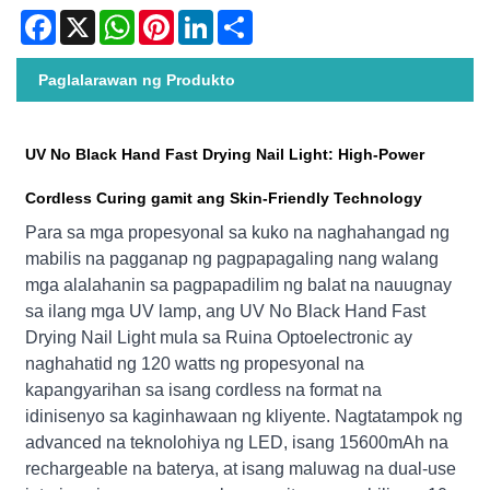
Facebook
X
WhatsApp
Pinterest
LinkedIn
Share
Paglalarawan ng Produkto
UV No Black Hand Fast Drying Nail Light: High-Power
Cordless Curing gamit ang Skin-Friendly Technology
Para sa mga propesyonal sa kuko na naghahangad ng
mabilis na pagganap ng pagpapagaling nang walang
mga alalahanin sa pagpapadilim ng balat na nauugnay
sa ilang mga UV lamp, ang UV No Black Hand Fast
Drying Nail Light mula sa Ruina Optoelectronic ay
naghahatid ng 120 watts ng propesyonal na
kapangyarihan sa isang cordless na format na
idinisenyo sa kaginhawaan ng kliyente. Nagtatampok ng
advanced na teknolohiya ng LED, isang 15600mAh na
rechargeable na baterya, at isang maluwag na dual-use