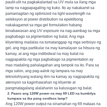
paulit-ulit na pagkakalantad sa UV mula sa ilang mga
lamp na nagpapagaling ng kuko. Ito ay nakakamit sa
pamamagitan ng optimized na light wavelength na
seleksyon at power distribution na epektibong
nakakagamot sa mga gel formulation habang
binabawasan ang UV exposure na nag-aambag sa mga
pagbabago sa pigmentation ng balat. Ang mga
kliyenteng madalas na tumatanggap ng mga serbisyo ng
gel, ang mga partikular na may kamalayan sa hitsura ng
kamay, at ang mga indibidwal na may balat na
nagpapakita ng mga pagbabago sa pigmentation ay
mas madaling pahalagahan ang tampok na ito. Para sa
mga salon, ang pag-aalok ng lampara na may
teknolohiyang walang itim na kamay ay nagpapakita ng
atensyon sa kaginhawahan ng kliyente at
pangmatagalang alalahanin sa kalusugan ng balat.
2. Paano ang 120W power na may 69 LED na bumbilya
kumpara sa iba pang cordless lamp?
Ang 120W power output na sinamahan ng 69 mataas na