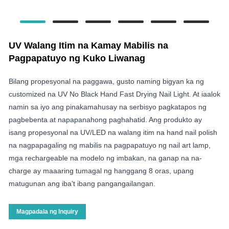
UV Walang Itim na Kamay Mabilis na
Pagpapatuyo ng Kuko Liwanag
Bilang propesyonal na paggawa, gusto naming bigyan ka ng
customized na UV No Black Hand Fast Drying Nail Light. At iaalok
namin sa iyo ang pinakamahusay na serbisyo pagkatapos ng
pagbebenta at napapanahong paghahatid. Ang produkto ay
isang propesyonal na UV/LED na walang itim na hand nail polish
na nagpapagaling ng mabilis na pagpapatuyo ng nail art lamp,
mga rechargeable na modelo ng imbakan, na ganap na na-
charge ay maaaring tumagal ng hanggang 8 oras, upang
matugunan ang iba't ibang pangangailangan.
Magpadala ng Inquiry