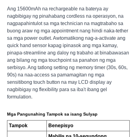
Ang 15600mAh na rechargeable na baterya ay
nagbibigay ng pinahabang cordless na operasyon, na
nagpapahintulot sa mga technician na magtrabaho sa
buong araw ng mga appointment nang hindi naka-tether
sa mga power outlet. Awtomatikong nag-a-activate ang
quick hand sensor kapag ipinasok ang mga kamay,
pinapa-streamline ang daloy ng trabaho at binabawasan
ang bilang ng mga touchpoint sa panahon ng mga
serbisyo. Ang tatlong setting ng memory timer (30s, 60s,
90s) na naa-access sa pamamagitan ng mga
sensitibong touch button na may LCD display ay
nagbibigay ng flexibility para sa iba't ibang gel
formulation.
Mga Pangunahing Tampok sa isang Sulyap
Tampok
Benepisyo
Mabilis na 10-segundong