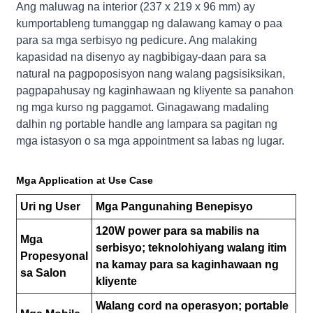
Ang maluwag na interior (237 x 219 x 96 mm) ay
kumportableng tumanggap ng dalawang kamay o paa
para sa mga serbisyo ng pedicure. Ang malaking
kapasidad na disenyo ay nagbibigay-daan para sa
natural na pagpoposisyon nang walang pagsisiksikan,
pagpapahusay ng kaginhawaan ng kliyente sa panahon
ng mga kurso ng paggamot. Ginagawang madaling
dalhin ng portable handle ang lampara sa pagitan ng
mga istasyon o sa mga appointment sa labas ng lugar.
Mga Application at Use Case
Uri ng User
Mga Pangunahing Benepisyo
120W power para sa mabilis na
Mga
serbisyo; teknolohiyang walang itim
Propesyonal
na kamay para sa kaginhawaan ng
sa Salon
kliyente
Walang cord na operasyon; portable