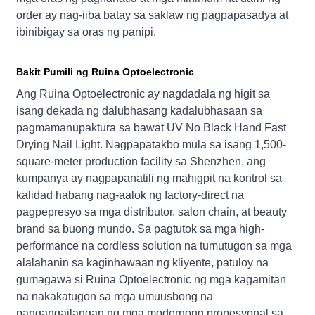
order ay nag-iiba batay sa saklaw ng pagpapasadya at
ibinibigay sa oras ng panipi.
Bakit Pumili ng Ruina Optoelectronic
Ang Ruina Optoelectronic ay nagdadala ng higit sa
isang dekada ng dalubhasang kadalubhasaan sa
pagmamanupaktura sa bawat UV No Black Hand Fast
Drying Nail Light. Nagpapatakbo mula sa isang 1,500-
square-meter production facility sa Shenzhen, ang
kumpanya ay nagpapanatili ng mahigpit na kontrol sa
kalidad habang nag-aalok ng factory-direct na
pagpepresyo sa mga distributor, salon chain, at beauty
brand sa buong mundo. Sa pagtutok sa mga high-
performance na cordless solution na tumutugon sa mga
alalahanin sa kaginhawaan ng kliyente, patuloy na
gumagawa si Ruina Optoelectronic ng mga kagamitan
na nakakatugon sa mga umuusbong na
pangangailangan ng mga modernong propesyonal sa