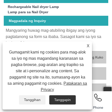
Rechargeable Nail dryer Lamp
Lamp para sa Nail Dryer
Magpadala ng Inquiry
Mangyaring huwag mag-atubiling ibigay ang iyong
pagtatanong sa form sa ibaba. Sasagot kami sa iyo sa
loob ng 24 na oras.
X
Gumagamit kami ng cookies para mag-alok
sa iyo ng mas magandang karanasan sa
pagba-browse, pag-aralan ang trapiko sa
site at i-personalize ang content. Sa
paggamit ng site na ito, sumasang-ayon ka
sa aming paggamit ng cookies.
Patakaran sa
Privacy
Tanggihan
Tanggapin
Email
Whatsapp
Inquiry
Phone