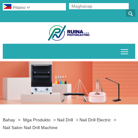
Pilipino


I-to
Bahay
>
Mga Produkto
>
Nail Drill
>
Nail Drill Electric
>
Nail Salon Nail Drill Machine