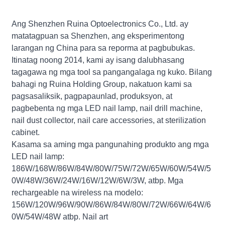
Ang Shenzhen Ruina Optoelectronics Co., Ltd. ay
matatagpuan sa Shenzhen, ang eksperimentong
larangan ng China para sa reporma at pagbubukas.
Itinatag noong 2014, kami ay isang dalubhasang
tagagawa ng mga tool sa pangangalaga ng kuko. Bilang
bahagi ng Ruina Holding Group, nakatuon kami sa
pagsasaliksik, pagpapaunlad, produksyon, at
pagbebenta ng mga LED nail lamp, nail drill machine,
nail dust collector, nail care accessories, at sterilization
cabinet.
Kasama sa aming mga pangunahing produkto ang mga
LED nail lamp:
186W/168W/86W/84W/80W/75W/72W/65W/60W/54W/5
0W/48W/36W/24W/16W/12W/6W/3W, atbp. Mga
rechargeable na wireless na modelo:
156W/120W/96W/90W/86W/84W/80W/72W/66W/64W/6
0W/54W/48W atbp. Nail art