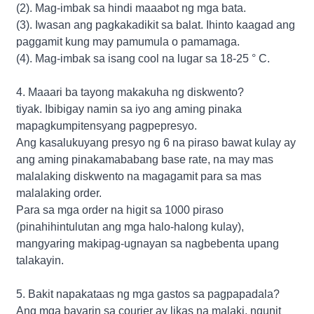
(2). Mag-imbak sa hindi maaabot ng mga bata.
(3). Iwasan ang pagkakadikit sa balat. Ihinto kaagad ang
paggamit kung may pamumula o pamamaga.
(4). Mag-imbak sa isang cool na lugar sa 18-25 ° C.
4. Maaari ba tayong makakuha ng diskwento?
tiyak. Ibibigay namin sa iyo ang aming pinaka
mapagkumpitensyang pagpepresyo.
Ang kasalukuyang presyo ng 6 na piraso bawat kulay ay
ang aming pinakamababang base rate, na may mas
malalaking diskwento na magagamit para sa mas
malalaking order.
Para sa mga order na higit sa 1000 piraso
(pinahihintulutan ang mga halo-halong kulay),
mangyaring makipag-ugnayan sa nagbebenta upang
talakayin.
5. Bakit napakataas ng mga gastos sa pagpapadala?
Ang mga bayarin sa courier ay likas na malaki, ngunit