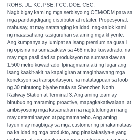
ROHS, UL, KC, PSE, FCC, DOE, CEC.
Nagbibigay kami ng mga serbisyo ng OEM/ODM para sa
mga pandaigdigang distributor at retailer. Propesyonal,
mahusay, at may natatanging kalidad, nag-aalok kami
ng maaasahang kasiguruhan sa aming mga kliyente.
Ang kumpanya ay lumipat sa isang premium na gusali
ng opisina na sumasaklaw sa 468 metro kuwadrado, na
may mga pasilidad sa produksyon na sumasaklaw sa
1,500 metro kuwadrado. Ipinagmamalaki ng lugar ang
isang kaakit-akit na kapaligiran at maginhawang mga
koneksyon sa transportasyon, na matatagpuan sa loob
ng 30 minutong biyahe mula sa Shenzhen North
Railway Station at Terminal 3. Ang aming team ay
binubuo ng maraming proactive, mapagkakatiwalaan, at
ambisyosong mga kasamahan na nagtutulungan nang
may determinasyon at pagmamaneho. Ang aming
layunin ay magbigay sa mga customer ng pinakamataas
na kalidad ng mga produkto, ang pinakakasiya-siyang
serbisyo, at ang pinakamainam na solusyon; sa gayon