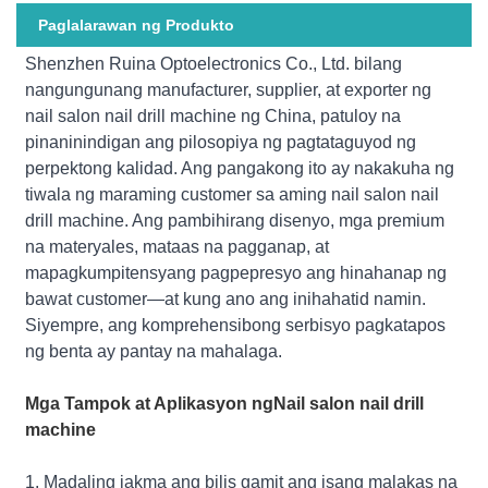
Paglalarawan ng Produkto
Shenzhen Ruina Optoelectronics Co., Ltd. bilang
nangungunang manufacturer, supplier, at exporter ng
nail salon nail drill machine ng China, patuloy na
pinaninindigan ang pilosopiya ng pagtataguyod ng
perpektong kalidad. Ang pangakong ito ay nakakuha ng
tiwala ng maraming customer sa aming nail salon nail
drill machine. Ang pambihirang disenyo, mga premium
na materyales, mataas na pagganap, at
mapagkumpitensyang pagpepresyo ang hinahanap ng
bawat customer—at kung ano ang inihahatid namin.
Siyempre, ang komprehensibong serbisyo pagkatapos
ng benta ay pantay na mahalaga.
Mga Tampok at Aplikasyon ng
Nail salon nail drill
machine
1. Madaling iakma ang bilis gamit ang isang malakas na