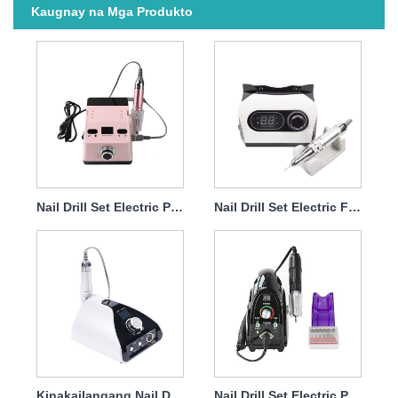
Kaugnay na Mga Produkto
Nail Drill Set Electric Para Magtanggal ng Gel Polish 65w 35000rpm
Nail Drill Set Electric File Professional 65w 35000rpm
Kinakailangang Nail Drill Set Electric 65w 35000rpm
Nail Drill Set Electric Para Magtanggal ng Dip 65w 35000rpm