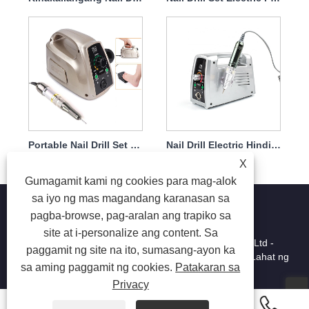
Portable Nail Drill Set Electric With Powerful Motor 65w 35000rpm
Nail Drill Electric Hindi Madaling Masira Handpiece 65w 35000rpm
X
Gumagamit kami ng cookies para mag-alok
sa iyo ng mas magandang karanasan sa
pagba-browse, pag-aralan ang trapiko sa
site at i-personalize ang content. Sa
Copyright © 2025 Shenzhen Ruina Optoelectronic Co, Ltd -
paggamit ng site na ito, sumasang-ayon ka
Lamp Lamp, Nail Drill, Kolektor ng Alikabok ng Kuko - Lahat ng
sa aming paggamit ng cookies.
Patakaran sa
Karapatan ay Nakareserba.
Privacy