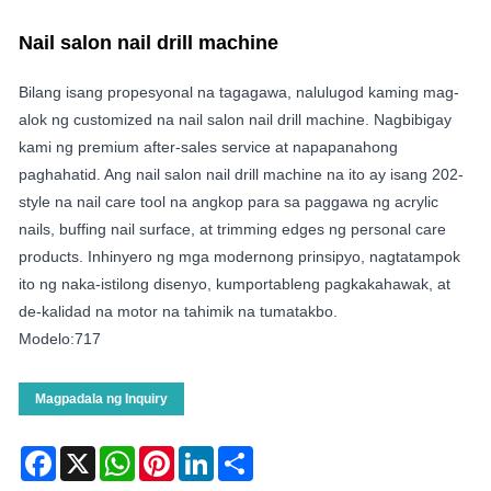
Nail salon nail drill machine
Bilang isang propesyonal na tagagawa, nalulugod kaming mag-
alok ng customized na nail salon nail drill machine. Nagbibigay
kami ng premium after-sales service at napapanahong
paghahatid. Ang nail salon nail drill machine na ito ay isang 202-
style na nail care tool na angkop para sa paggawa ng acrylic
nails, buffing nail surface, at trimming edges ng personal care
products. Inhinyero ng mga modernong prinsipyo, nagtatampok
ito ng naka-istilong disenyo, kumportableng pagkakahawak, at
de-kalidad na motor na tahimik na tumatakbo.
Modelo:717
Magpadala ng Inquiry
Facebook
X
WhatsApp
Pinterest
LinkedIn
Share