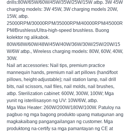
drills:80W/65W/60W/45W/35W/25W/15W atbp. 3W 45W
charging models: 3W 45W, 3W charging models 20W,
15W, atbp.
25000RPM/30000RPM/35000RPM/40000RPM/45000R
PM/Brushless/Ultra-high-speed brushless. Buong
kolektor ng alikabok.
80W/68W/60W/48W/45W/40W/36W/30W/25W/20W/15
W/6W atbp., Wireless charging models: 80W, 60W, 40W,
30W.
Nail art accessories: Nail tips, premium practice
mannequin hands, premium nail art pillows (hand/foot
pillows, height-adjustable); nail station lamp, nail drill
bits, nail scissors, nail files, nail molds, nail brushes,
atbp. Sterilization cabinet: 600W, 300W, 100W; Mga
yunit ng isterilisasyon ng UV: 10W/6W, atbp.
Mga Wax Heater: 260W/200W/180W/100W. Patuloy na
pagbuo ng mga bagong produkto upang matugunan ang
magkakaibang pangangailangan ng customer. Mga
produktong na-certify sa mga pamantayan ng CE at