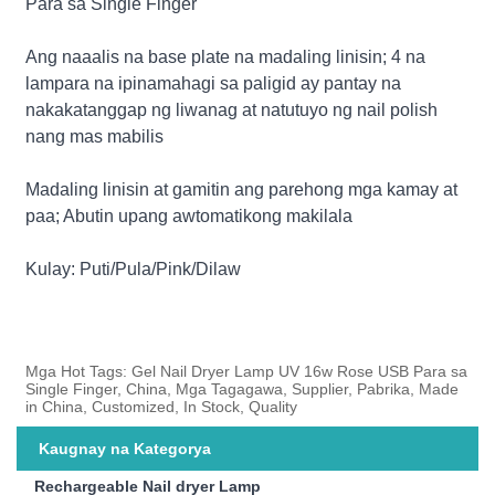
Para sa Single Finger
Ang naaalis na base plate na madaling linisin; 4 na
lampara na ipinamahagi sa paligid ay pantay na
nakakatanggap ng liwanag at natutuyo ng nail polish
nang mas mabilis
Madaling linisin at gamitin ang parehong mga kamay at
paa; Abutin upang awtomatikong makilala
Kulay: Puti/Pula/Pink/Dilaw
Mga Hot Tags: Gel Nail Dryer Lamp UV 16w Rose USB Para sa
Single Finger, China, Mga Tagagawa, Supplier, Pabrika, Made
in China, Customized, In Stock, Quality
Kaugnay na Kategorya
Rechargeable Nail dryer Lamp