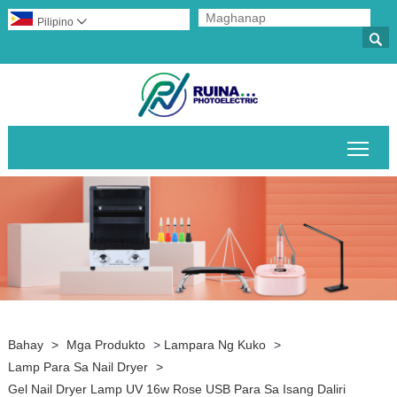
Pilipino


I-to
Bahay
>
Mga Produkto
>
Lampara Ng Kuko
>
Lamp Para Sa Nail Dryer
>
Gel Nail Dryer Lamp UV 16w Rose USB Para Sa Isang Daliri