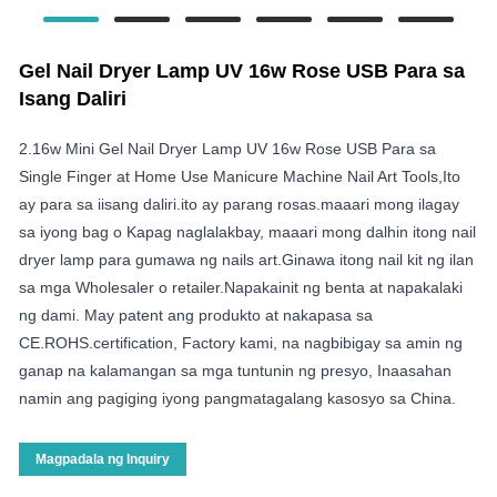
Gel Nail Dryer Lamp UV 16w Rose USB Para sa
Isang Daliri
2.16w Mini Gel Nail Dryer Lamp UV 16w Rose USB Para sa
Single Finger at Home Use Manicure Machine Nail Art Tools,Ito
ay para sa iisang daliri.ito ay parang rosas.maaari mong ilagay
sa iyong bag o Kapag naglalakbay, maaari mong dalhin itong nail
dryer lamp para gumawa ng nails art.Ginawa itong nail kit ng ilan
sa mga Wholesaler o retailer.Napakainit ng benta at napakalaki
ng dami. May patent ang produkto at nakapasa sa
CE.ROHS.certification, Factory kami, na nagbibigay sa amin ng
ganap na kalamangan sa mga tuntunin ng presyo, Inaasahan
namin ang pagiging iyong pangmatagalang kasosyo sa China.
Magpadala ng Inquiry