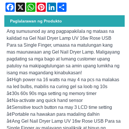
Facebook
X
WhatsApp
Pinterest
LinkedIn
Share
Paglalarawan ng Produkto
Ang sumusunod ay ang pagpapakilala ng mataas na
kalidad na Gel Nail Dryer Lamp UV 16w Rose USB
Para sa Single Finger, umaasa na matulungan kang
mas maunawaan ang Gel Nail Dryer Lamp. Maligayang
pagdating sa mga bago at lumang customer upang
patuloy na makipagtulungan sa amin upang lumikha ng
isang mas magandang kinabukasan!
â¢High power na 16 watts na may 4 na pcs na malakas
na led bulbs, mabilis na curing gel sa loob ng 10s
â¢30s 60s 90s mga setting ng memory timer
â¢Na-activate ang quick hand sensor
â¢Sensitive touch button na may 3 LCD time setting
â¢Portable na hawakan para madaling dalhin
â¢Ang Gel Nail Dryer Lamp UV 16w Rose USB Para sa
Single Finger ay malayang sinaliksik at binuo ng