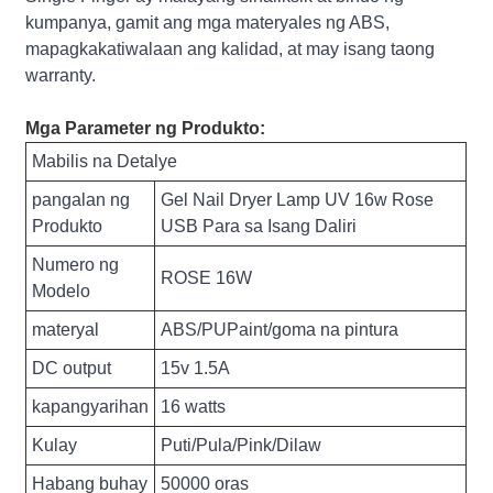
kumpanya, gamit ang mga materyales ng ABS,
mapagkakatiwalaan ang kalidad, at may isang taong
warranty.
Mga Parameter ng Produkto:
Mabilis na Detalye
pangalan ng
Gel Nail Dryer Lamp UV 16w Rose
Produkto
USB Para sa Isang Daliri
Numero ng
ROSE 16W
Modelo
materyal
ABS/PUPaint/goma na pintura
DC output
15v 1.5A
kapangyarihan
16 watts
Kulay
Puti/Pula/Pink/Dilaw
Habang buhay
50000 oras