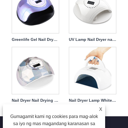
Greenlife Gel Nail Dryer Lamp 120w
UV Lamp Nail Dryer na May Charger 86w
Nail Dryer Nail Drying Lamp Para sa Nail Polish 86w
Nail Dryer Lamp White Curing Mabilis 80w Portable
X
Gumagamit kami ng cookies para mag-alok
sa iyo ng mas magandang karanasan sa